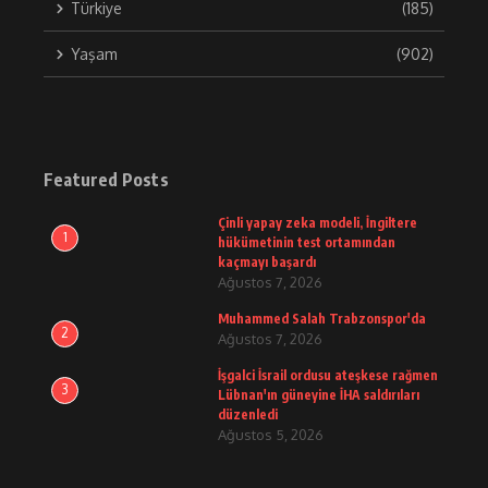
Türkiye
(185)
Yaşam
(902)
Featured Posts
Çinli yapay zeka modeli, İngiltere
1
hükümetinin test ortamından
kaçmayı başardı
Ağustos 7, 2026
Muhammed Salah Trabzonspor'da
2
Ağustos 7, 2026
İşgalci İsrail ordusu ateşkese rağmen
3
Lübnan'ın güneyine İHA saldırıları
düzenledi
Ağustos 5, 2026