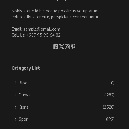
Nobis atque id hic neque possimus voluptatum
voluptatibus tenetur, perspiciatis consequuntur.
Email
: sample@gmail.com
Call Us:
+987 95 95 64 82
Category List
Blog
(1)
Dünya
(1282)
Kıbrıs
(2528)
Spor
(199)