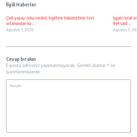
İlgili Haberler
Çinli yapay zeka modeli, İngiltere hükümetinin test
İşgalci İsrai
ortamından ka ...
İHA sald ...
Ağustos 7, 2026
Ağustos 5, 20
Cevap bırakın
E-posta adresiniz yayınlanmayacak.
Gerekli alanlar
*
ile
işaretlenmişlerdir