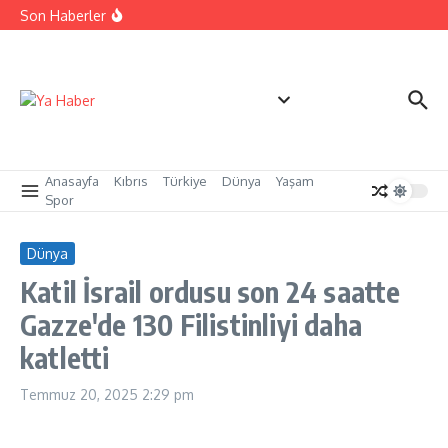
İçeriğe atla
Cezaevi personeline yangınla mücadele eğitimi
Son Haberler
sertifikaları verildi
Yangınlarla mücadelede toplumsal duyarlılık için güç
birliği
LAÜ’nün 33. Mezuniyet Töreni gerçekleşti
Anasayfa
Kıbrıs
Türkiye
Dünya
Yaşam
Spor
Dünya
Katil İsrail ordusu son 24 saatte
Gazze'de 130 Filistinliyi daha
katletti
Temmuz 20, 2025
2:29 pm