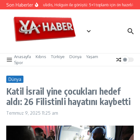
İçeriğe atla
Son Haberler
Hristodulidis, Holguin ile görüştü: 5+1 toplantı için ön hazırlık
Anasayfa
Kıbrıs
Türkiye
Dünya
Yaşam
Spor
Dünya
Katil İsrail yine çocukları hedef
aldı: 26 Filistinli hayatını kaybetti
Temmuz 9, 2025
11:25 am