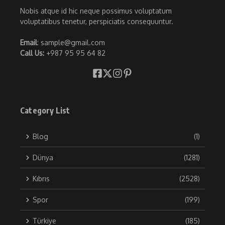
Nobis atque id hic neque possimus voluptatum
voluptatibus tenetur, perspiciatis consequuntur.
Email
: sample@gmail.com
Call Us:
+987 95 95 64 82
Category List
Blog
(1)
Dünya
(1281)
Kıbrıs
(2528)
Spor
(199)
Türkiye
(185)