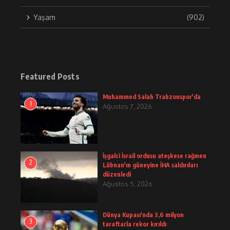
Yaşam
(902)
Featured Posts
Muhammed Salah Trabzonspor'da
1
Ağustos 7, 2026
İşgalci İsrail ordusu ateşkese rağmen
2
Lübnan'ın güneyine İHA saldırıları
düzenledi
Ağustos 5, 2026
Dünya Kupası'nda 3,6 milyon
3
taraftarla rekor kırıldı