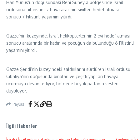
Han Yunus’un doğusundaki Beni Suheyla bölgesinde İsrail
ordusuna ait insansız hava aracının sivilleri hedef alması
sonucu 7 Filistinli yaşamını yitirdi.
Gazze’nin kuzeyinde, İsrail helikopterlerinin 2 evi hedef alması
sonucu aralarında bir kadın ve çocuğun da bulunduğu 6 Filistinli
yaşamını yitirdi.
Gazze Şeridi’nin kuzeyindeki saldırılarını sürdüren İsrail ordusu
Cibaliya’nın doğusunda binaları ve çeşitli yapıları havaya
uçurmaya devam ediyor, bölgede büyük patlama sesleri
duyuluyor.
Paylaş
İlgili Haberler
İşgalci İsrail ordusu ateşkese rağmen Lübnan'ın güneyine
Soykırımcı İsr