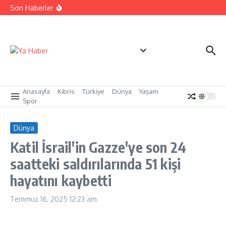
İçeriğe atla
Cezaevi personeline yangınla mücadele eğitimi
Son Haberler
sertifikaları verildi
Yangınlarla mücadelede toplumsal duyarlılık için güç
birliği
LAÜ’nün 33. Mezuniyet Töreni gerçekleşti
Anasayfa
Kıbrıs
Türkiye
Dünya
Yaşam
Spor
Dünya
Katil İsrail'in Gazze'ye son 24
saatteki saldırılarında 51 kişi
hayatını kaybetti
Temmuz 16, 2025
12:23 am