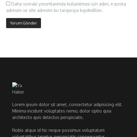
Daha sonraki yorumlarımda kullanılması için adım, e-posta
adresim ve site adresim bu tarayıcıya kaydedilsin.
Lorem ipsum dolor sit amet, consectetur adipisicing elit.
Minima incidunt voluptates nemo, dolor optio quia
architecto quis delectus perspiciatis.
Nobis atque id hic neque possimus voluptatum
voluptatibus tenetur, perspiciatis consequuntur.