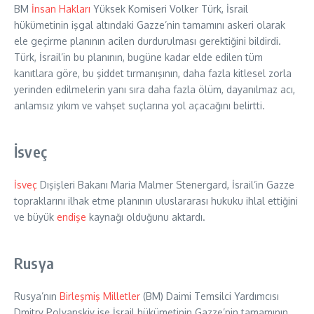
BM
İnsan Hakları
Yüksek Komiseri Volker Türk, İsrail
hükümetinin işgal altındaki Gazze’nin tamamını askeri olarak
ele geçirme planının acilen durdurulması gerektiğini bildirdi.
Türk, İsrail’in bu planının, bugüne kadar elde edilen tüm
kanıtlara göre, bu şiddet tırmanışının, daha fazla kitlesel zorla
yerinden edilmelerin yanı sıra daha fazla ölüm, dayanılmaz acı,
anlamsız yıkım ve vahşet suçlarına yol açacağını belirtti.
İsveç
İsveç
Dışişleri Bakanı Maria Malmer Stenergard, İsrail’in Gazze
topraklarını ilhak etme planının uluslararası hukuku ihlal ettiğini
ve büyük
endişe
kaynağı olduğunu aktardı.
Rusya
Rusya’nın
Birleşmiş Milletler
(BM) Daimi Temsilci Yardımcısı
Dmitry Polyanskiy ise İsrail hükümetinin Gazze’nin tamamının