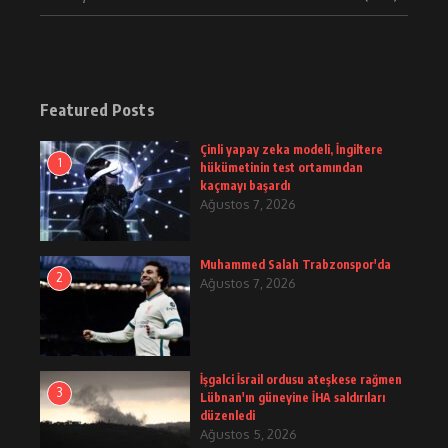
Featured Posts
Çinli yapay zeka modeli, İngiltere
1
hükümetinin test ortamından
kaçmayı başardı
Ağustos 7, 2026
Muhammed Salah Trabzonspor'da
2
Ağustos 7, 2026
İşgalci İsrail ordusu ateşkese rağmen
3
Lübnan'ın güneyine İHA saldırıları
düzenledi
Ağustos 5, 2026