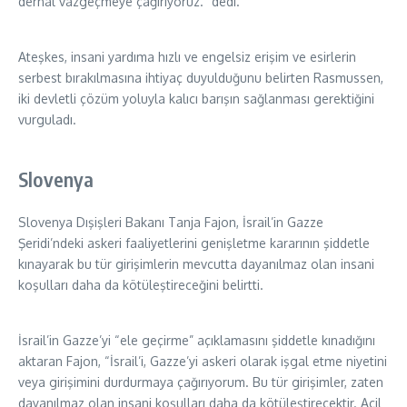
derhal vazgeçmeye çağırıyoruz.” dedi.
Ateşkes, insani yardıma hızlı ve engelsiz erişim ve esirlerin
serbest bırakılmasına ihtiyaç duyulduğunu belirten Rasmussen,
iki devletli çözüm yoluyla kalıcı barışın sağlanması gerektiğini
vurguladı.
Slovenya
Slovenya Dışişleri Bakanı Tanja Fajon, İsrail’in Gazze
Şeridi’ndeki askeri faaliyetlerini genişletme kararının şiddetle
kınayarak bu tür girişimlerin mevcutta dayanılmaz olan insani
koşulları daha da kötüleştireceğini belirtti.
İsrail’in Gazze’yi “ele geçirme” açıklamasını şiddetle kınadığını
aktaran Fajon, “İsrail’i, Gazze’yi askeri olarak işgal etme niyetini
veya girişimini durdurmaya çağırıyorum. Bu tür girişimler, zaten
dayanılmaz olan insani koşulları daha da kötüleştirecektir. Acil