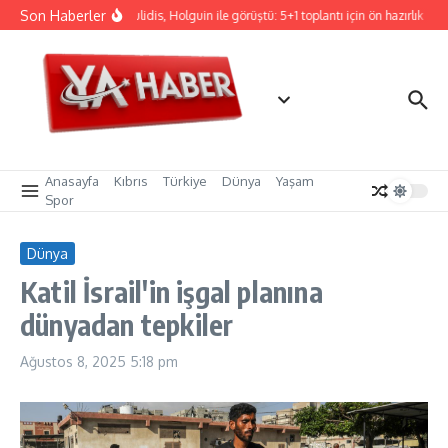
İçeriğe atla
Son Haberler
Hristodulidis, Holguin ile görüştü: 5+1 toplantı için ön hazırlık
CT
Anasayfa
Kıbrıs
Türkiye
Dünya
Yaşam
Spor
Dünya
Katil İsrail'in işgal planına
dünyadan tepkiler
Ağustos 8, 2025
5:18 pm