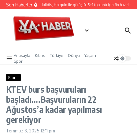
İçeriğe atla
Son Haberler
Hristodulidis, Holguin ile görüştü: 5+1 toplantı için ön hazırlık
Anasayfa
Kıbrıs
Türkiye
Dünya
Yaşam
Spor
Kıbrıs
KTEV burs başvuruları
başladı….Başvuruların 22
Ağustos’a kadar yapılması
gerekiyor
Temmuz 8, 2025
12:11 pm