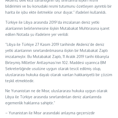
Akdeniz’deki kıta sahanlığının dış sınırlarına ilişkin resmi
bildirimini ve bu konudaki resmi tutumunu özetleyen ayrıntılı bir
harita ile işbu ekte iletmekle onur duyar.” ifadeleri kullanıldı.
Türkiye ile Libya arasında 2019’da imzalanan deniz yetki
alanlarının belirlenmesine ilişkin Mutabakat Muhtırasına işaret
edilen Notada şu ifadelere yer verildi:
“Libya ile Türkiye 27 Kasım 2019 tarihinde Akdeniz’de deniz
yetki alanlarının sınırlandırılmasına ilişkin bir Mutabakat Zaptı
imzalamıştır. Bu Mutabakat Zaptı, 11 Aralık 2019 tarihi itibarıyla
Birleşmiş Milletler Antlaşması’nın 102. Maddesi uyarınca BM
Sekreterliğinde usulüne uygun olarak tescil edilmiş olup,
uluslararası hukuka dayalı olarak varılan hakkaniyetli bir çözüm
teşkil etmektedir.
Ne Yunanistan ne de Mısır, uluslararası hukuka uygun olarak
Libya ile Türkiye arasında sınırlandırılan deniz alanlarında
egemenlik haklarına sahiptir.”
– Yunanistan ile Mısır arasındaki anlaşma geçersizdir