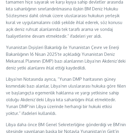
tamamen hiçe sayarak ve karşı kıyıya sahip devletler arasında
kıta sahanlığının sınırlandırılmasına ilişkin BM Deniz Hukuku
Sözleşmesi dahil olmak üzere uluslararası hukukun yerleşik
kural ve uygulamalarını ciddi şekilde ihlal ederek, söz konusu
açık deniz ruhsat alanlarında tek taraflı arama ve sondaj
faaliyetlerine devam etmektedir.” ifadeleri yer aldı.
Yunanistan Dışişleri Bakanlığı ile Yunanistan Çevre ve Enerji
Bakanlığının 16 Nisan 2025’te açıkladığı Yunanistan Deniz
Mekansal Planının (DMP) bazı alanlarının Libya’nın Akdeniz’deki
deniz yetki alanlarını ihlal ettiği kaydedildi.
Libya’nın Notasında ayrıca, “Yunan DMP haritasının güney
kısmındaki bazı alanlar, Libya’nın uluslararası hukuka göre fiilen
ve başlangıçta egemenlik haklarına ve yargı yetkisine sahip
olduğu Akdeniz’deki Libya kıta sahanlığını ihlal etmektedir.
Yunan DMP’nin Libya üzerinde herhangi bir hukuki etkisi
yoktur.” ifadeleri kullanıldı.
Libya daha önce BM Genel Sekreterliğine gönderdiği ve BM’nin
sitesinde yayınlanan başka bir Notayla Yunanistan’ın Girit’in