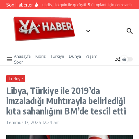
İçeriğe atla
Son Haberler
Hristodulidis, Holguin ile görüştü: 5+1 toplantı için ön hazırlık
C
Anasayfa
Kıbrıs
Türkiye
Dünya
Yaşam
Spor
Türkiye
Libya, Türkiye ile 2019’da
imzaladığı Muhtırayla belirlediği
kıta sahanlığını BM’de tescil etti
Temmuz 17, 2025
12:24 am