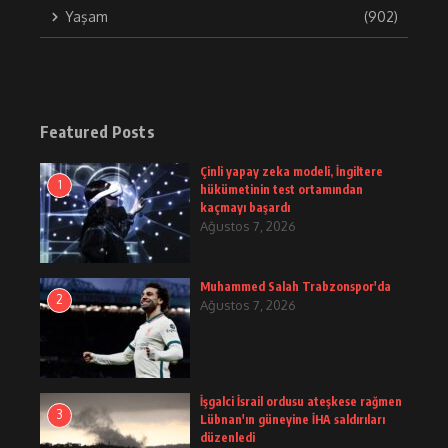
Yaşam
(902)
Featured Posts
Çinli yapay zeka modeli, İngiltere
1
hükümetinin test ortamından
kaçmayı başardı
Ağustos 7, 2026
Muhammed Salah Trabzonspor'da
2
Ağustos 7, 2026
İşgalci İsrail ordusu ateşkese rağmen
3
Lübnan'ın güneyine İHA saldırıları
düzenledi