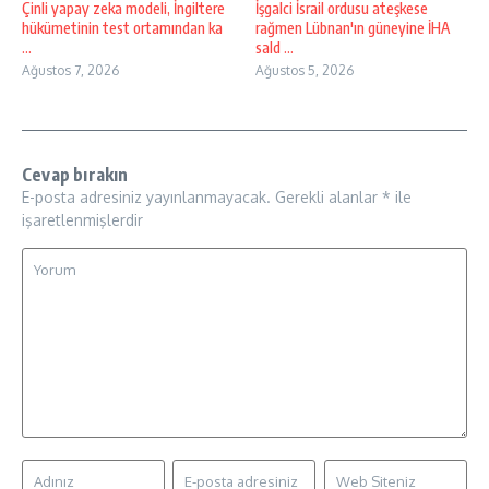
Çinli yapay zeka modeli, İngiltere
İşgalci İsrail ordusu ateşkese
hükümetinin test ortamından ka
rağmen Lübnan'ın güneyine İHA
...
sald ...
Ağustos 7, 2026
Ağustos 5, 2026
Cevap bırakın
E-posta adresiniz yayınlanmayacak.
Gerekli alanlar
*
ile
işaretlenmişlerdir