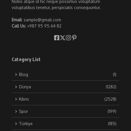
Nobis atque id hic neque possimus voluptatum
voluptatibus tenetur, perspiciatis consequuntur.
Email
: sample@gmail.com
Call Us:
+987 95 95 64 82
Category List
Blog
(1)
Dünya
(1282)
Kıbrıs
(2528)
Spor
(199)
Türkiye
(185)