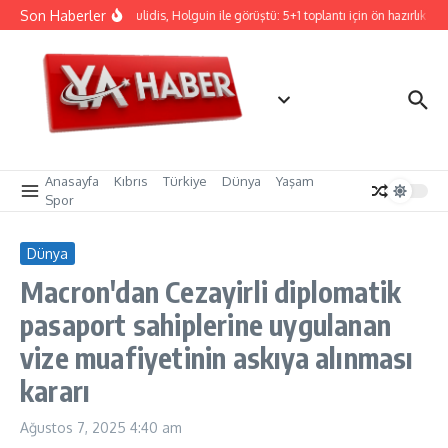
İçeriğe atla
Son Haberler
Hristodulidis, Holguin ile görüştü: 5+1 toplantı için ön hazırlık
C
Anasayfa
Kıbrıs
Türkiye
Dünya
Yaşam
Spor
Dünya
Macron'dan Cezayirli diplomatik
pasaport sahiplerine uygulanan
vize muafiyetinin askıya alınması
kararı
Ağustos 7, 2025
4:40 am