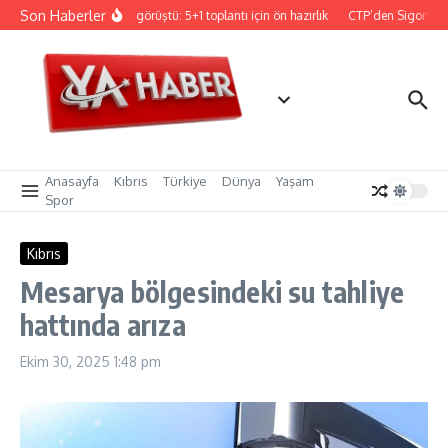
İçeriğe atla
Son Haberler
ristodulidis, Holguin ile görüştü: 5+1 toplantı için ön hazırlık
CTP’den Sigorta ve 
Anasayfa
Kıbrıs
Türkiye
Dünya
Yaşam
Spor
Kıbrıs
Mesarya bölgesindeki su tahliye
hattında arıza
Ekim 30, 2025
1:48 pm