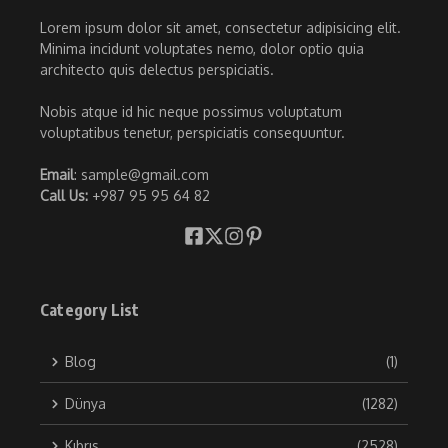
Lorem ipsum dolor sit amet, consectetur adipisicing elit.
Minima incidunt voluptates nemo, dolor optio quia
architecto quis delectus perspiciatis.
Nobis atque id hic neque possimus voluptatum
voluptatibus tenetur, perspiciatis consequuntur.
Email
: sample@gmail.com
Call Us:
+987 95 95 64 82
Category List
Blog
(1)
Dünya
(1282)
Kıbrıs
(2528)