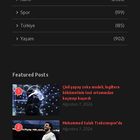
Spor
(199)
Türkiye
(185)
Yaşam
(902)
Featured Posts
Çinli yapay zeka modeli, İngiltere
1
hükümetinin test ortamından
kaçmayı başardı
Ağustos 7, 2026
Muhammed Salah Trabzonspor'da
2
Ağustos 7, 2026