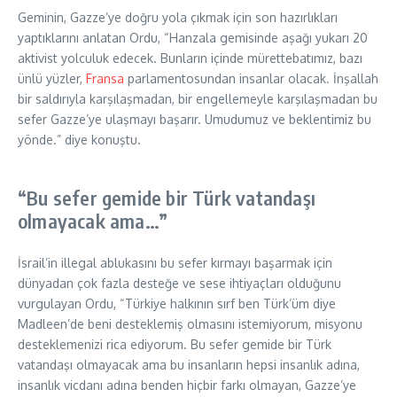
Geminin, Gazze’ye doğru yola çıkmak için son hazırlıkları
yaptıklarını anlatan Ordu, “Hanzala gemisinde aşağı yukarı 20
aktivist yolculuk edecek. Bunların içinde mürettebatımız, bazı
ünlü yüzler,
Fransa
parlamentosundan insanlar olacak. İnşallah
bir saldırıyla karşılaşmadan, bir engellemeyle karşılaşmadan bu
sefer Gazze’ye ulaşmayı başarır. Umudumuz ve beklentimiz bu
yönde.” diye konuştu.
“Bu sefer gemide bir Türk vatandaşı
olmayacak ama…”
İsrail’in illegal ablukasını bu sefer kırmayı başarmak için
dünyadan çok fazla desteğe ve sese ihtiyaçları olduğunu
vurgulayan Ordu, “Türkiye halkının sırf ben Türk’üm diye
Madleen’de beni desteklemiş olmasını istemiyorum, misyonu
desteklemenizi rica ediyorum. Bu sefer gemide bir Türk
vatandaşı olmayacak ama bu insanların hepsi insanlık adına,
insanlık vicdanı adına benden hiçbir farkı olmayan, Gazze’ye