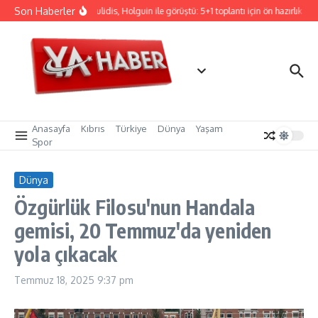
İçeriğe atla
Son Haberler
Hristodulidis, Holguin ile görüştü: 5+1 toplantı için ön hazırlık
C
Anasayfa
Kıbrıs
Türkiye
Dünya
Yaşam
Spor
Dünya
Özgürlük Filosu'nun Handala
gemisi, 20 Temmuz'da yeniden
yola çıkacak
Temmuz 18, 2025
9:37 pm