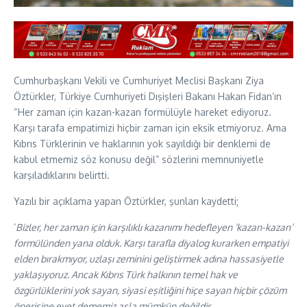
Cumhurbaşkanı Vekili ve Cumhuriyet Meclisi Başkanı Ziya
Öztürkler, Türkiye Cumhuriyeti Dışişleri Bakanı Hakan Fidan’ın
“Her zaman için kazan-kazan formülüyle hareket ediyoruz.
Karşı tarafa empatimizi hiçbir zaman için eksik etmiyoruz. Ama
Kıbrıs Türklerinin ve haklarının yok sayıldığı bir denklemi de
kabul etmemiz söz konusu değil” sözlerini memnuniyetle
karşıladıklarını belirtti.
Yazılı bir açıklama yapan Öztürkler, şunları kaydetti;
‘
Bizler, her zaman için karşılıklı kazanımı hedefleyen ‘kazan-kazan’
formülünden yana olduk. Karşı tarafla diyalog kurarken empatiyi
elden bırakmıyor, uzlaşı zeminini geliştirmek adına hassasiyetle
yaklaşıyoruz. Ancak Kıbrıs Türk halkının temel hak ve
özgürlüklerini yok sayan, siyasi eşitliğini hiçe sayan hiçbir çözüm
önerisine evet dememiz asla mümkün değildir.