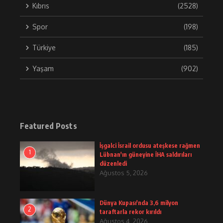
Kıbrıs
(2528)
Spor
(198)
Türkiye
(185)
Yaşam
(902)
Featured Posts
İşgalci İsrail ordusu ateşkese rağmen
1
Lübnan'ın güneyine İHA saldırıları
düzenledi
Ağustos 5, 2026
Dünya Kupası'nda 3,6 milyon
2
taraftarla rekor kırıldı
Ağustos 4, 2026