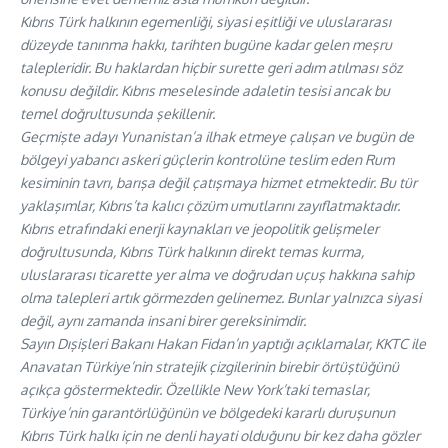
Kıbrıs Türk halkının egemenliği, siyasi eşitliği ve uluslararası
düzeyde tanınma hakkı, tarihten bugüne kadar gelen meşru
talepleridir. Bu haklardan hiçbir surette geri adım atılması söz
konusu değildir. Kıbrıs meselesinde adaletin tesisi ancak bu
temel doğrultusunda şekillenir.
Geçmişte adayı Yunanistan’a ilhak etmeye çalışan ve bugün de
bölgeyi yabancı askeri güçlerin kontrolüne teslim eden Rum
kesiminin tavrı, barışa değil çatışmaya hizmet etmektedir. Bu tür
yaklaşımlar, Kıbrıs’ta kalıcı çözüm umutlarını zayıflatmaktadır.
Kıbrıs etrafındaki enerji kaynakları ve jeopolitik gelişmeler
doğrultusunda, Kıbrıs Türk halkının direkt temas kurma,
uluslararası ticarette yer alma ve doğrudan uçuş hakkına sahip
olma talepleri artık görmezden gelinemez. Bunlar yalnızca siyasi
değil, aynı zamanda insani birer gereksinimdir.
Sayın Dışişleri Bakanı Hakan Fidan’ın yaptığı açıklamalar, KKTC ile
Anavatan Türkiye’nin stratejik çizgilerinin birebir örtüştüğünü
açıkça göstermektedir. Özellikle New York’taki temaslar,
Türkiye’nin garantörlüğünün ve bölgedeki kararlı duruşunun
Kıbrıs Türk halkı için ne denli hayati olduğunu bir kez daha gözler