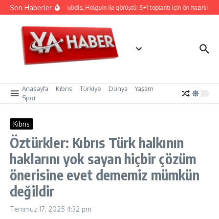
İçeriğe atla
Son Haberler
Hristodulidis, Holguin ile görüştü: 5+1 toplantı için ön hazırlık
Anasayfa
Kıbrıs
Türkiye
Dünya
Yaşam
Spor
Kıbrıs
Öztürkler: Kıbrıs Türk halkının
haklarını yok sayan hiçbir çözüm
önerisine evet dememiz mümkün
değildir
Temmuz 17, 2025
4:32 pm