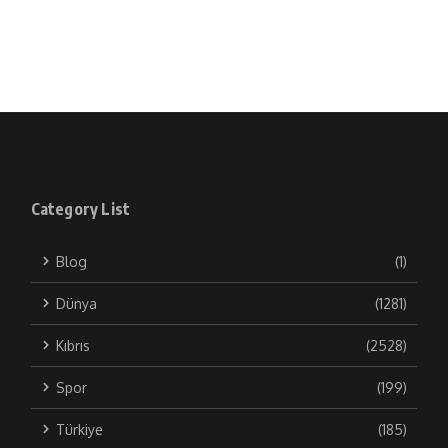
Category List
Blog
(1)
Dünya
(1281)
Kıbrıs
(2528)
Spor
(199)
Türkiye
(185)