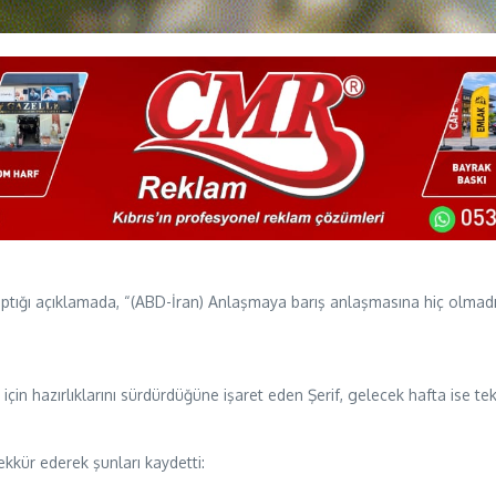
tığı açıklamada, “(ABD-İran) Anlaşmaya barış anlaşmasına hiç olmadığı
çin hazırlıklarını sürdürdüğüne işaret eden Şerif, gelecek hafta ise te
şekkür ederek şunları kaydetti: