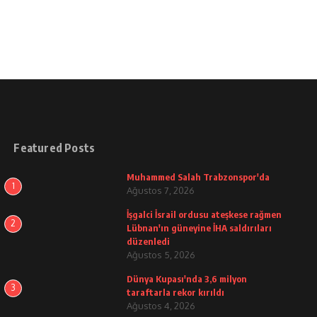
Featured Posts
Muhammed Salah Trabzonspor'da
1
Ağustos 7, 2026
İşgalci İsrail ordusu ateşkese rağmen
2
Lübnan'ın güneyine İHA saldırıları
düzenledi
Ağustos 5, 2026
Dünya Kupası'nda 3,6 milyon
3
taraftarla rekor kırıldı
Ağustos 4, 2026