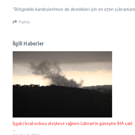
“Bölgedeki kardeşlerimize de destekleri için en içten şükranları
Paylaş
İlgili Haberler
İşgalci İsrail ordusu ateşkese rağmen Lübnan'ın güneyine İHA sald
...