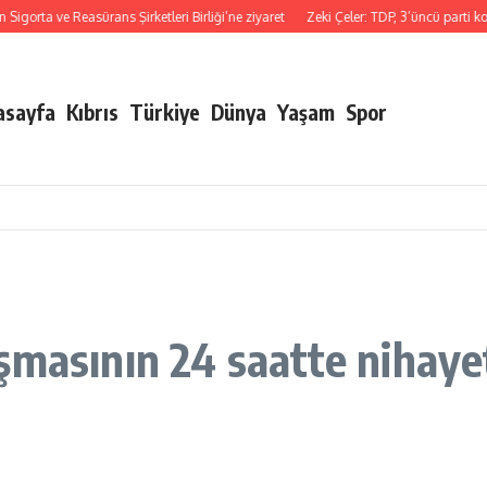
 ve Reasürans Şirketleri Birliği’ne ziyaret
Zeki Çeler: TDP, 3’üncü parti konumu
asayfa
Kıbrıs
Türkiye
Dünya
Yaşam
Spor
şmasının 24 saatte nihayet