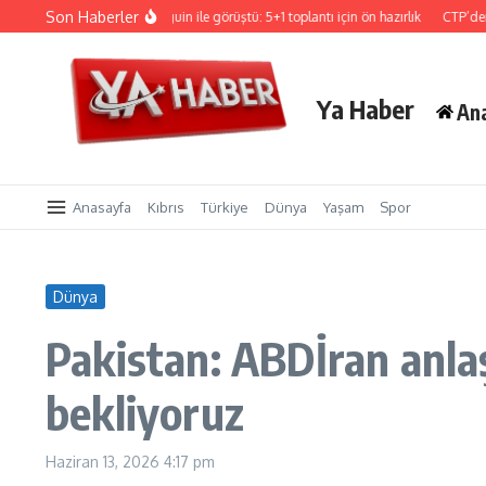
İçeriğe atla
Son Haberler
Hristodulidis, Holguin ile görüştü: 5+1 toplantı için ön hazırlık
CTP’den Sigorta
Ya Haber
An
Anasayfa
Kıbrıs
Türkiye
Dünya
Yaşam
Spor
Dünya
Pakistan: ABDİran anla
bekliyoruz
Haziran 13, 2026
4:17 pm