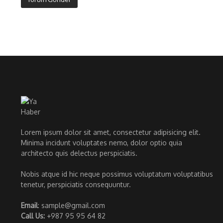
Lorem ipsum dolor sit amet, consectetur adipisicing elit.
Minima incidunt voluptates nemo, dolor optio quia
architecto quis delectus perspiciatis.
Nobis atque id hic neque possimus voluptatum voluptatibus
tenetur, perspiciatis consequuntur.
Email
: sample@gmail.com
Call Us:
+987 95 95 64 82