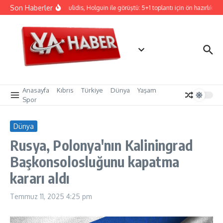
İçeriğe atla
Son Haberler
Hristodulidis, Holguin ile görüştü: 5+1 toplantı için ön hazırlık
Anasayfa
Kıbrıs
Türkiye
Dünya
Yaşam
Spor
Dünya
Rusya, Polonya'nın Kaliningrad
Başkonsolosluğunu kapatma
kararı aldı
Temmuz 11, 2025
4:25 pm