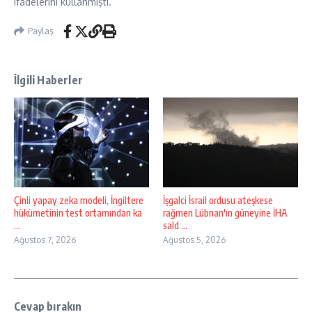
ifadelerini kullanmıştı.
Paylaş
İlgili Haberler
Çinli yapay zeka modeli, İngiltere
İşgalci İsrail ordusu ateşkese
hükümetinin test ortamından ka
rağmen Lübnan'ın güneyine İHA
...
sald ...
Ağustos 7, 2026
Ağustos 5, 2026
Cevap bırakın