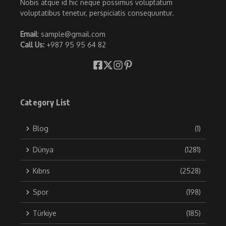
Nobis atque id hic neque possimus voluptatum
voluptatibus tenetur, perspiciatis consequuntur.
Email
: sample@gmail.com
Call Us:
+987 95 95 64 82
Category List
Blog
(1)
Dünya
(1281)
Kıbrıs
(2528)
Spor
(198)
Türkiye
(185)