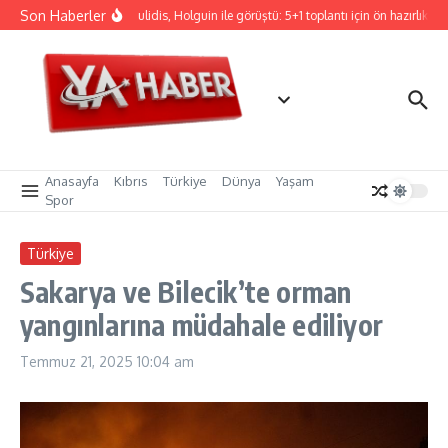
İçeriğe atla
Son Haberler
Hristodulidis, Holguin ile görüştü: 5+1 toplantı için ön hazırlık
Anasayfa
Kıbrıs
Türkiye
Dünya
Yaşam
Spor
Türkiye
Sakarya ve Bilecik’te orman
yangınlarına müdahale ediliyor
Temmuz 21, 2025
10:04 am