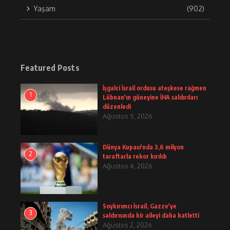
Yaşam
(902)
Featured Posts
İşgalci İsrail ordusu ateşkese rağmen
1
Lübnan'ın güneyine İHA saldırıları
düzenledi
Ağustos 5, 2026
Dünya Kupası'nda 3,6 milyon
2
taraftarla rekor kırıldı
Ağustos 4, 2026
Soykırımcı İsrail, Gazze'ye
3
saldırısında bir aileyi daha katletti
Ağustos 2, 2026