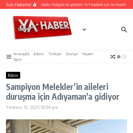
İçeriğe atla
Son Haberler
Hristodulidis, Holguin ile görüştü: 5+1 toplantı için ön hazırlık
Anasayfa
Kıbrıs
Türkiye
Dünya
Yaşam
Spor
Kıbrıs
Sampiyon Melekler’in aileleri
duruşma için Adıyaman’a gidiyor
Temmuz 15, 2025
10:04 pm