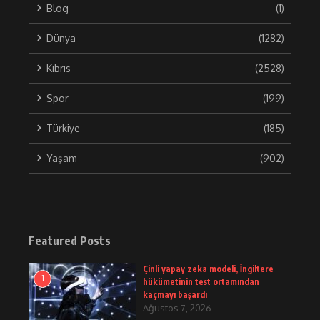
Blog
(1)
Dünya
(1282)
Kıbrıs
(2528)
Spor
(199)
Türkiye
(185)
Yaşam
(902)
Featured Posts
Çinli yapay zeka modeli, İngiltere
1
hükümetinin test ortamından
kaçmayı başardı
Ağustos 7, 2026