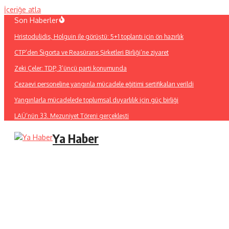
İçeriğe atla
Son Haberler
Hristodulidis, Holguin ile görüştü: 5+1 toplantı için ön hazırlık
CTP’den Sigorta ve Reasürans Şirketleri Birliği’ne ziyaret
Zeki Çeler: TDP, 3’üncü parti konumunda
Cezaevi personeline yangınla mücadele eğitimi sertifikaları verildi
Yangınlarla mücadelede toplumsal duyarlılık için güç birliği
LAÜ’nün 33. Mezuniyet Töreni gerçekleşti
Ya Haber