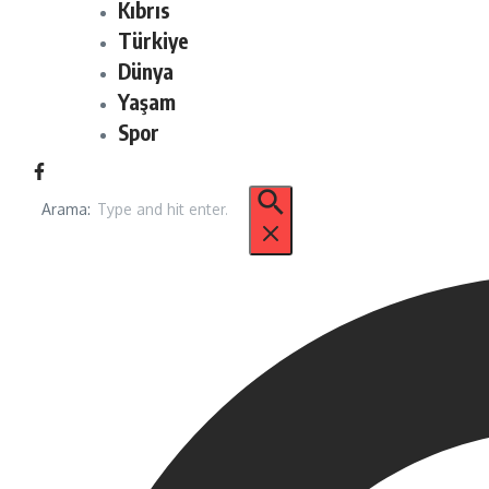
Kıbrıs
Türkiye
Dünya
Yaşam
Spor
Arama: