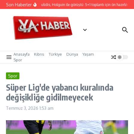
İçeriğe atla
Son Haberler
Hristodulidis, Holguin ile görüştü: 5+1 toplantı için ön hazırlık
Anasayfa
Kıbrıs
Türkiye
Dünya
Yaşam
Spor
Spor
Süper Lig'de yabancı kuralında
değişikliğe gidilmeyecek
Temmuz 3, 2026
1:53 am