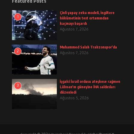
Featured Posts
Çinli yapay zeka modeli, İngiltere
1
hükümetinin test ortamından
kaçmayı başardı
Ağustos 7, 2026
Muhammed Salah Trabzonspor'da
2
Ağustos 7, 2026
İşgalci İsrail ordusu ateşkese rağmen
3
Lübnan'ın güneyine İHA saldırıları
düzenledi
Ağustos 5, 2026