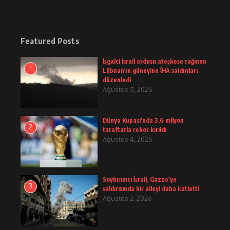
Featured Posts
İşgalci İsrail ordusu ateşkese rağmen
1
Lübnan'ın güneyine İHA saldırıları
düzenledi
Ağustos 5, 2026
Dünya Kupası'nda 3,6 milyon
2
taraftarla rekor kırıldı
Ağustos 4, 2026
Soykırımcı İsrail, Gazze'ye
3
saldırısında bir aileyi daha katletti
Ağustos 2, 2026