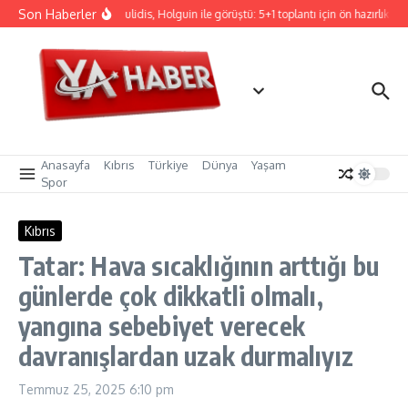
İçeriğe atla
Son Haberler
Hristodulidis, Holguin ile görüştü: 5+1 toplantı için ön hazırlık
Anasayfa
Kıbrıs
Türkiye
Dünya
Yaşam
Spor
Kıbrıs
Tatar: Hava sıcaklığının arttığı bu
günlerde çok dikkatli olmalı,
yangına sebebiyet verecek
davranışlardan uzak durmalıyız
Temmuz 25, 2025
6:10 pm