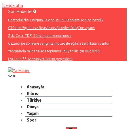
İçeriğe atla
Son Haberler
Hristodulidis, Holguin ile görüştü: 5+1 toplantı için ön hazırlık
CTP’den Sigorta ve Reasürans Şirketleri Birliği’ne ziyaret
Zeki Çeler: TDP, 3’üncü parti konumunda
Cezaevi personeline yangınla mücadele eğitimi sertifikaları verildi
Yangınlarla mücadelede toplumsal duyarlılık için güç birliği
LAÜ’nün 33. Mezuniyet Töreni gerçekleşti
Anasayfa
Kıbrıs
Türkiye
Dünya
Yaşam
Spor