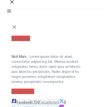
About Me
Nick Mars
- Lorem ipsum dolor sit amet,
consectetur adipisicing elit. Minima incidunt
voluptates nemo, dolor optio quia architecto
quis delectus perspiciatis. Nobis atque id hic
neque possimus voluptatum voluptatibus
tenetur, perspiciatis consequuntur.
Social Icons
Facebook
1,750
Fanlar
Beğen
X