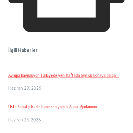
İlgili Haberler
Avrupa kavruluyor .Türkiye’de yeni haftada aşırı sıcak hava dalga ...
Haziran 29, 2026
Usta Sanatçı Kadir İnanır son yolculuğuna uğurlanıyor
Haziran 28, 2026