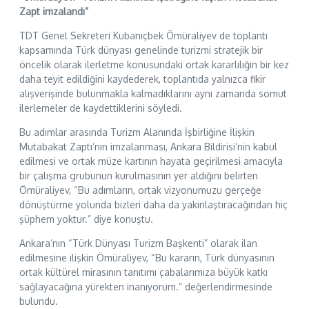
Zapt imzalandı”
TDT Genel Sekreteri Kubanıçbek Ömüraliyev de toplantı
kapsamında Türk dünyası genelinde turizmi stratejik bir
öncelik olarak ilerletme konusundaki ortak kararlılığın bir kez
daha teyit edildiğini kaydederek, toplantıda yalnızca fikir
alışverişinde bulunmakla kalmadıklarını aynı zamanda somut
ilerlemeler de kaydettiklerini söyledi.
Bu adımlar arasında Turizm Alanında İşbirliğine İlişkin
Mutabakat Zaptı’nın imzalanması, Ankara Bildirisi’nin kabul
edilmesi ve ortak müze kartının hayata geçirilmesi amacıyla
bir çalışma grubunun kurulmasının yer aldığını belirten
Ömüraliyev, “Bu adımların, ortak vizyonumuzu gerçeğe
dönüştürme yolunda bizleri daha da yakınlaştıracağından hiç
şüphem yoktur.” diye konuştu.
Ankara’nın “Türk Dünyası Turizm Başkenti” olarak ilan
edilmesine ilişkin Ömüraliyev, “Bu kararın, Türk dünyasının
ortak kültürel mirasının tanıtımı çabalarımıza büyük katkı
sağlayacağına yürekten inanıyorum.” değerlendirmesinde
bulundu.