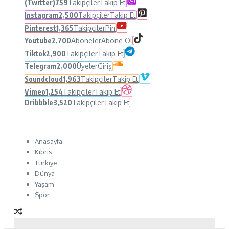
(Twitter)
759
Takipçiler
Takip Et
Instagram
2,500
Takipçiler
Takip Et
Pinterest
1,365
Takipçiler
Pin
Youtube
2,700
Aboneler
Abone Ol
Tiktok
2,900
Takipçiler
Takip Et
Telegram
2,000
Üyeler
Giriş
Soundcloud
1,963
Takipçiler
Takip Et
Vimeo
1,254
Takipçiler
Takip Et
Dribbble
3,520
Takipçiler
Takip Et
Anasayfa
Kıbrıs
Türkiye
Dünya
Yaşam
Spor