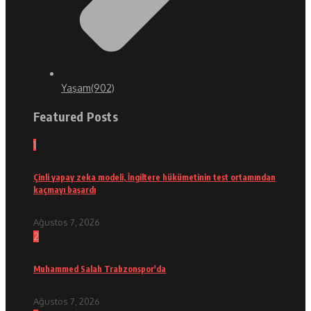
Yaşam
(902)
Featured Posts
1
Çinli yapay zeka modeli, İngiltere hükümetinin test ortamından
kaçmayı başardı
Ağustos 7, 2026
2
Muhammed Salah Trabzonspor'da
Ağustos 7, 2026