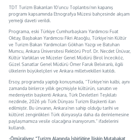
TDT Turizm Bakanları 10’uncu Toplantısı’nın kapanış
programı kapsamında Etnografya Müzesi bahçesinde akşam
yemeği daveti verildi.
Programa, eski Türkiye Cumhurbaşkanı Yardımcısı Fuat
Oktay, Başbakan Yardımcısı Fikri Ataoğlu, Türkiye’nin Kültür
ve Turizm Bakan Yardımcıları Gökhan Yazgı ve Batuhan
Mumcu, Ankara Üniversitesi Rektörü Prof. Dr. Necdet Ünüvar,
Kültür Varlıkları ve Müzeler Genel Müdürü Birol İnceciköz,
Güzel Sanatlar Genel Müdürü Ömer Faruk Belviranlı, ilgili
ülkelerin büyükelçileri ve Ankara milletvekilleri katıldı.
Ersoy, programda yaptığı konuşmada, “Türkiye’nin kalbi, aynı
zamanda binlerce yıllık geçmişiyle kültürün, sanatın ve
medeniyetin başkenti Ankara, Türk Devletleri Teşkilatı
nezdinde, 2026 yılı Türk Dünyası Turizm Başkenti ilan
edilmiştir. Bu ünvanın, Ankara’nın sahip olduğu tarihi ve
kültürel zenginlikleri Türk dünyasıyla daha da derinlemesine
paylaşmamıza vesile olacağına inanıyorum.” ifadelerini
kullandı.
-Ömüraliyev: “Turizm Alanında İşbirliğine İlişkin Mutabakat