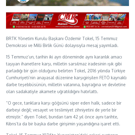
BRTK Yönetim Kurulu Başkanı Özdemir Tokel, 15 Temmuz
Demokrasi ve Milli Birlik Günü dolayısıyla mesaj yayımladı.
15 Temmuz’un, tarihin iki ayrı döneminde aynı karanlık amacı
taşıyan ihanetlere karşı, milletin sarsılmaz iradesinin ışık gibi
parladığı bir gün olduğunu belirten Tokel, 2016 yılında Türkiye
Cumhuriyeti’nin anayasal düzenine karşıgirişilen FETÖ kaynaklı
darbe teşebbüsünün, milletin vatanına, bayrağına ve devletine
olan sadakatiyle akamete uğratıldığını hatırlattı.
“O gece, tanklara karşı göğsünü siper eden halk, sadece bir
darbeyi değil; vesayet ve teslimiyet zihniyetini de yerle bir
etmiştir.” diyen Tokel, bundan tam 42 yıl önce aynı tarihte,
Kıbrıs’ta da bir başka darbe girişimin yaşandığına işaret etti.