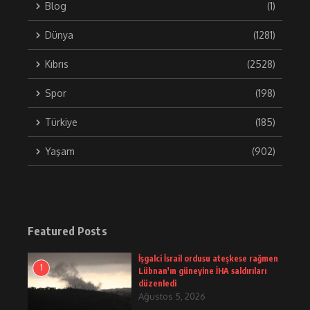
Blog
(1)
Dünya
(1281)
Kıbrıs
(2528)
Spor
(198)
Türkiye
(185)
Yaşam
(902)
Featured Posts
İşgalci İsrail ordusu ateşkese rağmen
1
Lübnan'ın güneyine İHA saldırıları
düzenledi
Ağustos 5, 2026