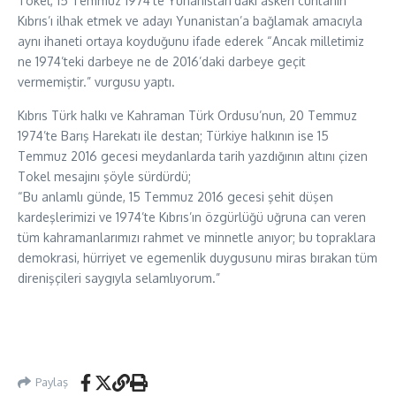
Tokel, 15 Temmuz 1974’te Yunanistan’daki askeri cuntanın
Kıbrıs’ı ilhak etmek ve adayı Yunanistan’a bağlamak amacıyla
aynı ihaneti ortaya koyduğunu ifade ederek “Ancak milletimiz
ne 1974’teki darbeye ne de 2016’daki darbeye geçit
vermemiştir.” vurgusu yaptı.
Kıbrıs Türk halkı ve Kahraman Türk Ordusu’nun, 20 Temmuz
1974’te Barış Harekatı ile destan; Türkiye halkının ise 15
Temmuz 2016 gecesi meydanlarda tarih yazdığının altını çizen
Tokel mesajını şöyle sürdürdü;
“Bu anlamlı günde, 15 Temmuz 2016 gecesi şehit düşen
kardeşlerimizi ve 1974’te Kıbrıs’ın özgürlüğü uğruna can veren
tüm kahramanlarımızı rahmet ve minnetle anıyor; bu topraklara
demokrasi, hürriyet ve egemenlik duygusunu miras bırakan tüm
direnişçileri saygıyla selamlıyorum.”
Paylaş