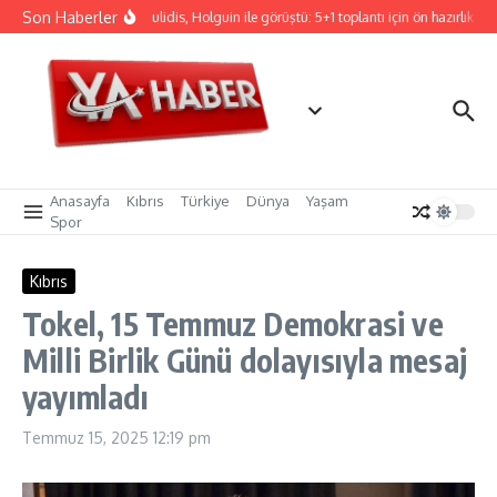
İçeriğe atla
Son Haberler
Hristodulidis, Holguin ile görüştü: 5+1 toplantı için ön hazırlık
C
Anasayfa
Kıbrıs
Türkiye
Dünya
Yaşam
Spor
Kıbrıs
Tokel, 15 Temmuz Demokrasi ve
Milli Birlik Günü dolayısıyla mesaj
yayımladı
Temmuz 15, 2025
12:19 pm