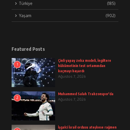
Türkiye
(185)
Yaşam
(902)
Featured Posts
Çinli yapay zeka modeli, İngiltere
1
hükümetinin test ortamından
kaçmayı başardı
Ağustos 7, 2026
Muhammed Salah Trabzonspor'da
2
Ağustos 7, 2026
İşgalci İsrail ordusu ateşkese rağmen