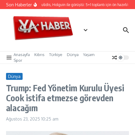
İçeriğe atla
Son Haberler
Hristodulidis, Holguin ile görüştü: 5+1 toplantı için ön hazırlık
Anasayfa
Kıbrıs
Türkiye
Dünya
Yaşam
Spor
Dünya
Trump: Fed Yönetim Kurulu Üyesi
Cook istifa etmezse görevden
alacağım
Ağustos 23, 2025
10:25 am