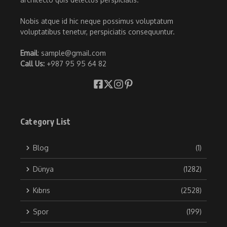
Nobis atque id hic neque possimus voluptatum
voluptatibus tenetur, perspiciatis consequuntur.
Email
: sample@gmail.com
Call Us:
+987 95 95 64 82
Category List
Blog
(1)
Dünya
(1282)
Kıbrıs
(2528)
Spor
(199)