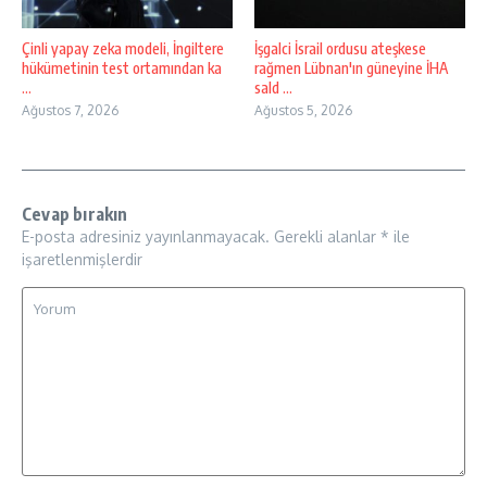
Çinli yapay zeka modeli, İngiltere
İşgalci İsrail ordusu ateşkese
hükümetinin test ortamından ka
rağmen Lübnan'ın güneyine İHA
...
sald ...
Ağustos 7, 2026
Ağustos 5, 2026
Cevap bırakın
E-posta adresiniz yayınlanmayacak.
Gerekli alanlar
*
ile
işaretlenmişlerdir