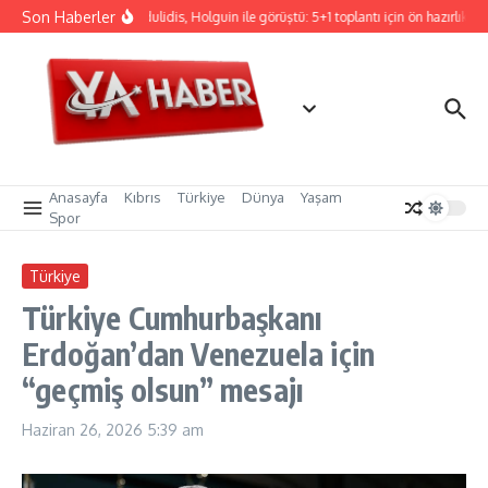
İçeriğe atla
Son Haberler
Hristodulidis, Holguin ile görüştü: 5+1 toplantı için ön hazırlık
Anasayfa
Kıbrıs
Türkiye
Dünya
Yaşam
Spor
Türkiye
Türkiye Cumhurbaşkanı
Erdoğan’dan Venezuela için
“geçmiş olsun” mesajı
Haziran 26, 2026
5:39 am