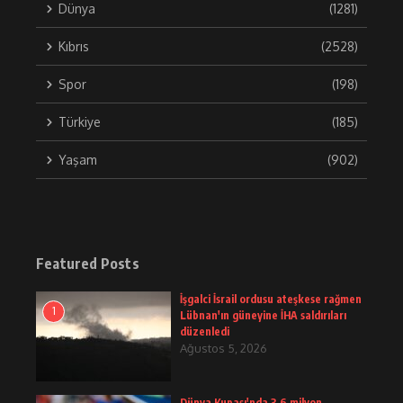
Dünya
(1281)
Kıbrıs
(2528)
Spor
(198)
Türkiye
(185)
Yaşam
(902)
Featured Posts
İşgalci İsrail ordusu ateşkese rağmen
1
Lübnan'ın güneyine İHA saldırıları
düzenledi
Ağustos 5, 2026
Dünya Kupası'nda 3,6 milyon