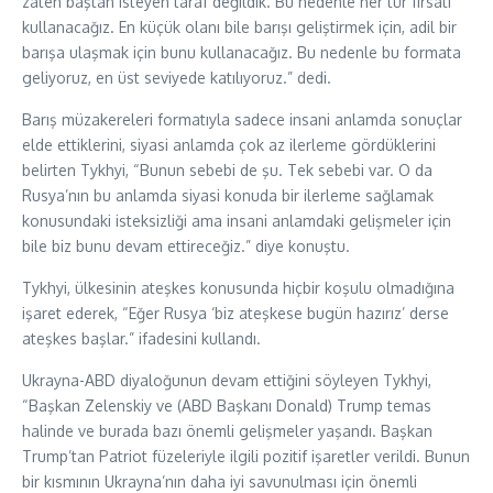
zaten baştan isteyen taraf değildik. Bu nedenle her tür fırsatı
kullanacağız. En küçük olanı bile barışı geliştirmek için, adil bir
barışa ulaşmak için bunu kullanacağız. Bu nedenle bu formata
geliyoruz, en üst seviyede katılıyoruz.” dedi.
Barış müzakereleri formatıyla sadece insani anlamda sonuçlar
elde ettiklerini, siyasi anlamda çok az ilerleme gördüklerini
belirten Tykhyi, “Bunun sebebi de şu. Tek sebebi var. O da
Rusya’nın bu anlamda siyasi konuda bir ilerleme sağlamak
konusundaki isteksizliği ama insani anlamdaki gelişmeler için
bile biz bunu devam ettireceğiz.” diye konuştu.
Tykhyi, ülkesinin ateşkes konusunda hiçbir koşulu olmadığına
işaret ederek, “Eğer Rusya ‘biz ateşkese bugün hazırız’ derse
ateşkes başlar.” ifadesini kullandı.
Ukrayna-ABD diyaloğunun devam ettiğini söyleyen Tykhyi,
“Başkan Zelenskiy ve (ABD Başkanı Donald) Trump temas
halinde ve burada bazı önemli gelişmeler yaşandı. Başkan
Trump’tan Patriot füzeleriyle ilgili pozitif işaretler verildi. Bunun
bir kısmının Ukrayna’nın daha iyi savunulması için önemli