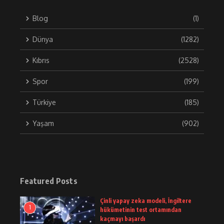
Blog
(1)
Dünya
(1282)
Kıbrıs
(2528)
Spor
(199)
Türkiye
(185)
Yaşam
(902)
Featured Posts
Çinli yapay zeka modeli, İngiltere
1
hükümetinin test ortamından
kaçmayı başardı