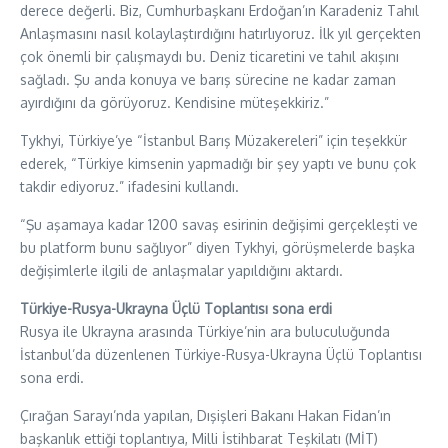
derece değerli. Biz, Cumhurbaşkanı Erdoğan’ın Karadeniz Tahıl
Anlaşmasını nasıl kolaylaştırdığını hatırlıyoruz. İlk yıl gerçekten
çok önemli bir çalışmaydı bu. Deniz ticaretini ve tahıl akışını
sağladı. Şu anda konuya ve barış sürecine ne kadar zaman
ayırdığını da görüyoruz. Kendisine müteşekkiriz.”
Tykhyi, Türkiye’ye “İstanbul Barış Müzakereleri” için teşekkür
ederek, “Türkiye kimsenin yapmadığı bir şey yaptı ve bunu çok
takdir ediyoruz.” ifadesini kullandı.
“Şu aşamaya kadar 1200 savaş esirinin değişimi gerçekleşti ve
bu platform bunu sağlıyor” diyen Tykhyi, görüşmelerde başka
değişimlerle ilgili de anlaşmalar yapıldığını aktardı.
Türkiye-Rusya-Ukrayna Üçlü Toplantısı sona erdi
Rusya ile Ukrayna arasında Türkiye’nin ara buluculuğunda
İstanbul’da düzenlenen Türkiye-Rusya-Ukrayna Üçlü Toplantısı
sona erdi.
Çırağan Sarayı’nda yapılan, Dışişleri Bakanı Hakan Fidan’ın
başkanlık ettiği toplantıya, Milli İstihbarat Teşkilatı (MİT)