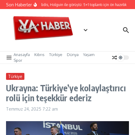
İçeriğe atla
Son Haberler
Hristodulidis, Holguin ile görüştü: 5+1 toplantı için ön hazırlık
CT
Anasayfa
Kıbrıs
Türkiye
Dünya
Yaşam
Spor
Türkiye
Ukrayna: Türkiye’ye kolaylaştırıcı
rolü için teşekkür ederiz
Temmuz 24, 2025
7:22 am