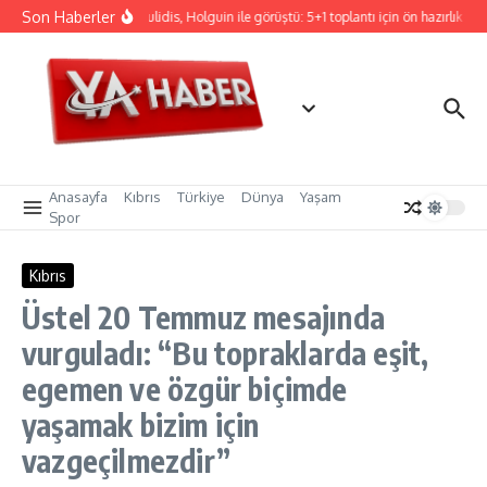
İçeriğe atla
Son Haberler
Hristodulidis, Holguin ile görüştü: 5+1 toplantı için ön hazırlık
C
Anasayfa
Kıbrıs
Türkiye
Dünya
Yaşam
Spor
Kıbrıs
Üstel 20 Temmuz mesajında
vurguladı: “Bu topraklarda eşit,
egemen ve özgür biçimde
yaşamak bizim için
vazgeçilmezdir”