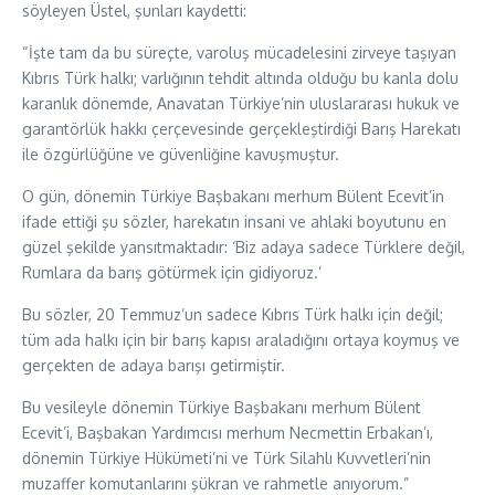
söyleyen Üstel, şunları kaydetti:
“İşte tam da bu süreçte, varoluş mücadelesini zirveye taşıyan
Kıbrıs Türk halkı; varlığının tehdit altında olduğu bu kanla dolu
karanlık dönemde, Anavatan Türkiye’nin uluslararası hukuk ve
garantörlük hakkı çerçevesinde gerçekleştirdiği Barış Harekatı
ile özgürlüğüne ve güvenliğine kavuşmuştur.
O gün, dönemin Türkiye Başbakanı merhum Bülent Ecevit’in
ifade ettiği şu sözler, harekatın insani ve ahlaki boyutunu en
güzel şekilde yansıtmaktadır: ‘Biz adaya sadece Türklere değil,
Rumlara da barış götürmek için gidiyoruz.’
Bu sözler, 20 Temmuz’un sadece Kıbrıs Türk halkı için değil;
tüm ada halkı için bir barış kapısı araladığını ortaya koymuş ve
gerçekten de adaya barışı getirmiştir.
Bu vesileyle dönemin Türkiye Başbakanı merhum Bülent
Ecevit’i, Başbakan Yardımcısı merhum Necmettin Erbakan’ı,
dönemin Türkiye Hükümeti’ni ve Türk Silahlı Kuvvetleri’nin
muzaffer komutanlarını şükran ve rahmetle anıyorum.”