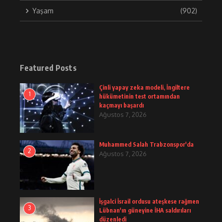
Yaşam
(902)
Featured Posts
Çinli yapay zeka modeli, İngiltere
1
hükümetinin test ortamından
kaçmayı başardı
Ağustos 7, 2026
Muhammed Salah Trabzonspor'da
2
Ağustos 7, 2026
İşgalci İsrail ordusu ateşkese rağmen
3
Lübnan'ın güneyine İHA saldırıları
düzenledi