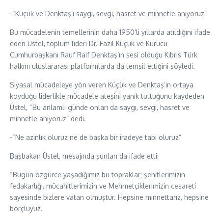
-“Küçük ve Denktaş’ı saygı, sevgi, hasret ve minnetle anıyoruz”
Bu mücadelenin temellerinin daha 1950’li yıllarda atıldığını ifade
eden Üstel, toplum lideri Dr. Fazıl Küçük ve Kurucu
Cumhurbaşkanı Rauf Raif Denktaş’ın sesi olduğu Kıbrıs Türk
halkını uluslararası platformlarda da temsil ettiğini söyledi.
Siyasal mücadeleye yön veren Küçük ve Denktaş’ın ortaya
koyduğu liderlikle mücadele ateşini yanık tuttuğunu kaydeden
Üstel, “Bu anlamlı günde onları da saygı, sevgi, hasret ve
minnetle anıyoruz” dedi.
-“Ne azınlık oluruz ne de başka bir iradeye tabi oluruz”
Başbakan Üstel, mesajında şunları da ifade etti:
“Bugün özgürce yaşadığımız bu topraklar; şehitlerimizin
fedakarlığı, mücahitlerimizin ve Mehmetçiklerimizin cesareti
sayesinde bizlere vatan olmuştur. Hepsine minnettarız, hepsine
borçluyuz.