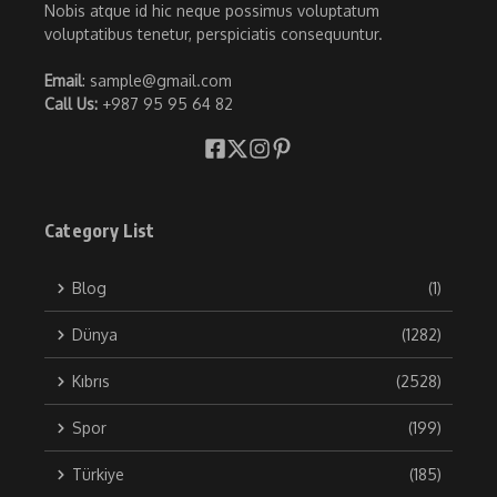
Nobis atque id hic neque possimus voluptatum
voluptatibus tenetur, perspiciatis consequuntur.
Email
: sample@gmail.com
Call Us:
+987 95 95 64 82
Category List
Blog
(1)
Dünya
(1282)
Kıbrıs
(2528)
Spor
(199)
Türkiye
(185)