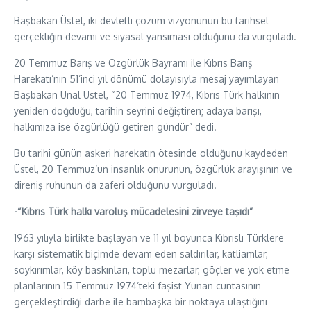
Başbakan Üstel, iki devletli çözüm vizyonunun bu tarihsel
gerçekliğin devamı ve siyasal yansıması olduğunu da vurguladı.
20 Temmuz Barış ve Özgürlük Bayramı ile Kıbrıs Barış
Harekatı’nın 51’inci yıl dönümü dolayısıyla mesaj yayımlayan
Başbakan Ünal Üstel, “20 Temmuz 1974, Kıbrıs Türk halkının
yeniden doğduğu, tarihin seyrini değiştiren; adaya barışı,
halkımıza ise özgürlüğü getiren gündür” dedi.
Bu tarihi günün askeri harekatın ötesinde olduğunu kaydeden
Üstel, 20 Temmuz’un insanlık onurunun, özgürlük arayışının ve
direniş ruhunun da zaferi olduğunu vurguladı.
-“Kıbrıs Türk halkı varoluş mücadelesini zirveye taşıdı”
1963 yılıyla birlikte başlayan ve 11 yıl boyunca Kıbrıslı Türklere
karşı sistematik biçimde devam eden saldırılar, katliamlar,
soykırımlar, köy baskınları, toplu mezarlar, göçler ve yok etme
planlarının 15 Temmuz 1974’teki faşist Yunan cuntasının
gerçekleştirdiği darbe ile bambaşka bir noktaya ulaştığını