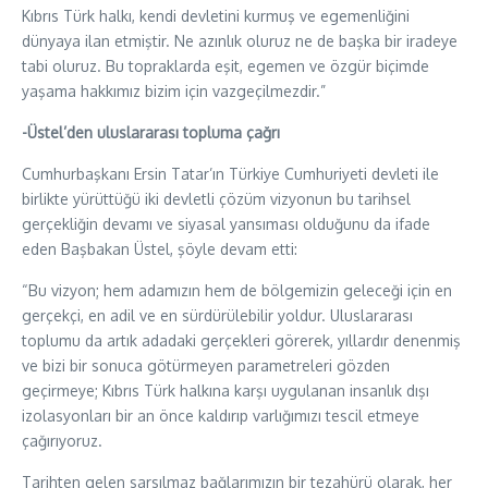
Kıbrıs Türk halkı, kendi devletini kurmuş ve egemenliğini
dünyaya ilan etmiştir. Ne azınlık oluruz ne de başka bir iradeye
tabi oluruz. Bu topraklarda eşit, egemen ve özgür biçimde
yaşama hakkımız bizim için vazgeçilmezdir.”
-Üstel’den uluslararası topluma çağrı
Cumhurbaşkanı Ersin Tatar’ın Türkiye Cumhuriyeti devleti ile
birlikte yürüttüğü iki devletli çözüm vizyonun bu tarihsel
gerçekliğin devamı ve siyasal yansıması olduğunu da ifade
eden Başbakan Üstel, şöyle devam etti:
“Bu vizyon; hem adamızın hem de bölgemizin geleceği için en
gerçekçi, en adil ve en sürdürülebilir yoldur. Uluslararası
toplumu da artık adadaki gerçekleri görerek, yıllardır denenmiş
ve bizi bir sonuca götürmeyen parametreleri gözden
geçirmeye; Kıbrıs Türk halkına karşı uygulanan insanlık dışı
izolasyonları bir an önce kaldırıp varlığımızı tescil etmeye
çağırıyoruz.
Tarihten gelen sarsılmaz bağlarımızın bir tezahürü olarak, her