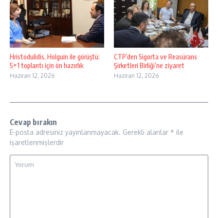
Hristodulidis, Holguin ile görüştü:
CTP’den Sigorta ve Reasürans
5+1 toplantı için ön hazırlık
Şirketleri Birliği’ne ziyaret
Haziran 12, 2026
Haziran 12, 2026
Cevap bırakın
E-posta adresiniz yayınlanmayacak.
Gerekli alanlar
*
ile
işaretlenmişlerdir