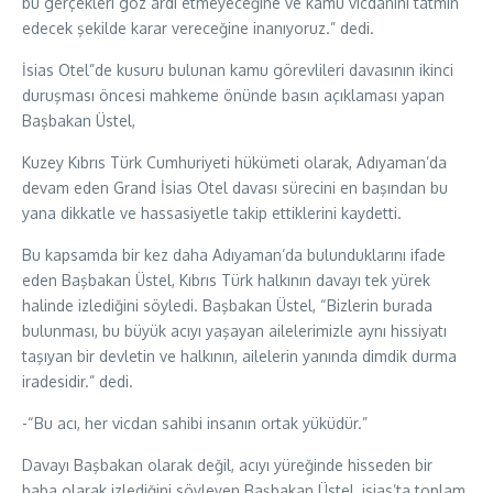
bu gerçekleri göz ardı etmeyeceğine ve kamu vicdanını tatmin
edecek şekilde karar vereceğine inanıyoruz.” dedi.
İsias Otel”de kusuru bulunan kamu görevlileri davasının ikinci
duruşması öncesi mahkeme önünde basın açıklaması yapan
Başbakan Üstel,
Kuzey Kıbrıs Türk Cumhuriyeti hükümeti olarak, Adıyaman’da
devam eden Grand İsias Otel davası sürecini en başından bu
yana dikkatle ve hassasiyetle takip ettiklerini kaydetti.
Bu kapsamda bir kez daha Adıyaman’da bulunduklarını ifade
eden Başbakan Üstel, Kıbrıs Türk halkının davayı tek yürek
halinde izlediğini söyledi. Başbakan Üstel, “Bizlerin burada
bulunması, bu büyük acıyı yaşayan ailelerimizle aynı hissiyatı
taşıyan bir devletin ve halkının, ailelerin yanında dimdik durma
iradesidir.” dedi.
-“Bu acı, her vicdan sahibi insanın ortak yüküdür.”
Davayı Başbakan olarak değil, acıyı yüreğinde hisseden bir
baba olarak izlediğini söyleyen Başbakan Üstel, isias’ta toplam