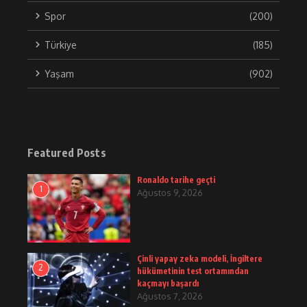
Spor
(200)
Türkiye
(185)
Yaşam
(902)
Featured Posts
Ronaldo tarihe geçti
1
Ağustos 9, 2026
Çinli yapay zeka modeli, İngiltere
2
hükümetinin test ortamından
kaçmayı başardı
Ağustos 7, 2026