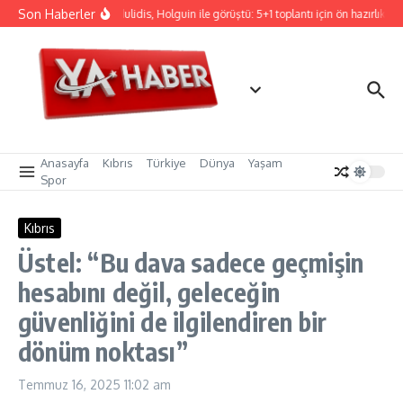
İçeriğe atla
Son Haberler
Hristodulidis, Holguin ile görüştü: 5+1 toplantı için ön hazırlık
Anasayfa
Kıbrıs
Türkiye
Dünya
Yaşam
Spor
Kıbrıs
Üstel: “Bu dava sadece geçmişin
hesabını değil, geleceğin
güvenliğini de ilgilendiren bir
dönüm noktası”
Temmuz 16, 2025
11:02 am