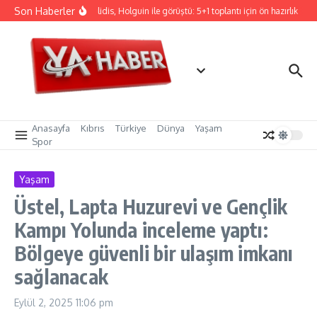
İçeriğe atla
Son Haberler
Hristodulidis, Holguin ile görüştü: 5+1 toplantı için ön hazırlık
CT
Anasayfa
Kıbrıs
Türkiye
Dünya
Yaşam
Spor
Yaşam
Üstel, Lapta Huzurevi ve Gençlik
Kampı Yolunda inceleme yaptı:
Bölgeye güvenli bir ulaşım imkanı
sağlanacak
Eylül 2, 2025
11:06 pm