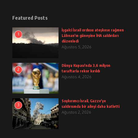
Featured Posts
İşgalci İsrail ordusu ateşkese rağmen
1
Lübnan'ın güneyine İHA saldırıları
düzenledi
Ağustos 5, 2026
Dünya Kupası'nda 3,6 milyon
2
taraftarla rekor kırıldı
Ağustos 4, 2026
Soykırımcı İsrail, Gazze'ye
3
saldırısında bir aileyi daha katletti
Ağustos 2, 2026