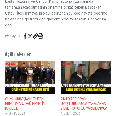
Lapta Huzurevi ve Gençlik Kampı Yolunun zamanında
tamamlanacak olmasının önemine dikkat çeken Başbakan
Üstel, “İlgili firmaya, projeyi belirlenen sürede hayata geçirme
noktasında gösterdikleri gayretten dolayı teşekkür ediyorum”
dedi.
Paylaş
İlgili Haberler
CUMHURBAŞKANI TUFAN
2 KİLO 700 GRAM
ERHÜRMAN, DAÜ HEYETİNİ
UY*ŞTURUCUYLA YAKALANAN
KABUL ETTİ
ZANLI TUTUKLU YARGILANACA ...
Aralık 11, 2025
Aralık 11, 2025