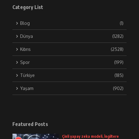
Category List
Blog
(1)
Dünya
(1282)
Kıbrıs
(2528)
Spor
(199)
Türkiye
(185)
Yaşam
(902)
Featured Posts
Çinli yapay zeka modeli, İngiltere