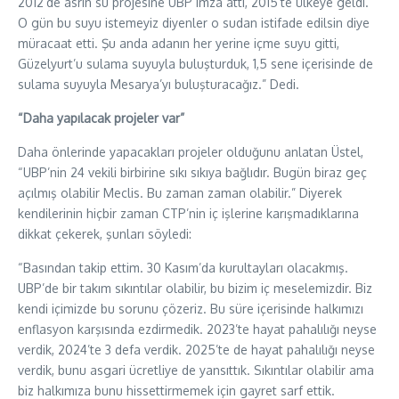
2012’de asrın su projesine UBP imza attı, 2015’te ülkeye geldi.
O gün bu suyu istemeyiz diyenler o sudan istifade edilsin diye
müracaat etti. Şu anda adanın her yerine içme suyu gitti,
Güzelyurt’u sulama suyuyla buluşturduk, 1,5 sene içerisinde de
sulama suyuyla Mesarya’yı buluşturacağız.” Dedi.
“Daha yapılacak projeler var”
Daha önlerinde yapacakları projeler olduğunu anlatan Üstel,
“UBP’nin 24 vekili birbirine sıkı sıkıya bağlıdır. Bugün biraz geç
açılmış olabilir Meclis. Bu zaman zaman olabilir.” Diyerek
kendilerinin hiçbir zaman CTP’nin iç işlerine karışmadıklarına
dikkat çekerek, şunları söyledi:
“Basından takip ettim. 30 Kasım’da kurultayları olacakmış.
UBP’de bir takım sıkıntılar olabilir, bu bizim iç meselemizdir. Biz
kendi içimizde bu sorunu çözeriz. Bu süre içerisinde halkımızı
enflasyon karşısında ezdirmedik. 2023’te hayat pahalılığı neyse
verdik, 2024’te 3 defa verdik. 2025’te de hayat pahalılığı neyse
verdik, bunu asgari ücretliye de yansıttık. Sıkıntılar olabilir ama
biz halkımıza bunu hissettirmemek için gayret sarf ettik.