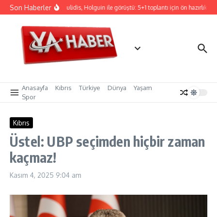
İçeriğe atla
Son Haberler
Hristodulidis, Holguin ile görüştü: 5+1 toplantı için ön hazırlık
Anasayfa
Kıbrıs
Türkiye
Dünya
Yaşam
Spor
Kıbrıs
Üstel: UBP seçimden hiçbir zaman
kaçmaz!
Kasım 4, 2025
9:04 am