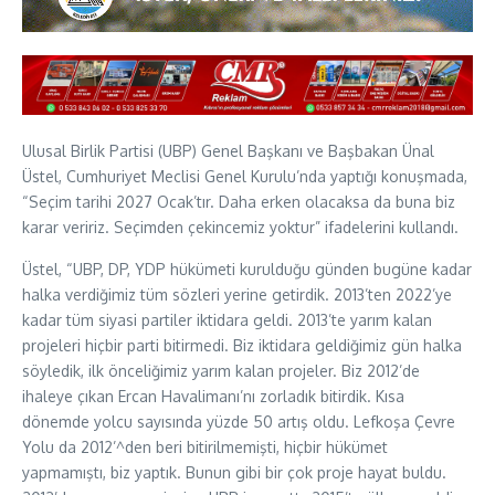
Ulusal Birlik Partisi (UBP) Genel Başkanı ve Başbakan Ünal
Üstel, Cumhuriyet Meclisi Genel Kurulu’nda yaptığı konuşmada,
“Seçim tarihi 2027 Ocak’tır. Daha erken olacaksa da buna biz
karar veririz. Seçimden çekincemiz yoktur” ifadelerini kullandı.
Üstel, “UBP, DP, YDP hükümeti kurulduğu günden bugüne kadar
halka verdiğimiz tüm sözleri yerine getirdik. 2013’ten 2022’ye
kadar tüm siyasi partiler iktidara geldi. 2013’te yarım kalan
projeleri hiçbir parti bitirmedi. Biz iktidara geldiğimiz gün halka
söyledik, ilk önceliğimiz yarım kalan projeler. Biz 2012’de
ihaleye çıkan Ercan Havalimanı’nı zorladık bitirdik. Kısa
dönemde yolcu sayısında yüzde 50 artış oldu. Lefkoşa Çevre
Yolu da 2012’^den beri bitirilmemişti, hiçbir hükümet
yapmamıştı, biz yaptık. Bunun gibi bir çok proje hayat buldu.