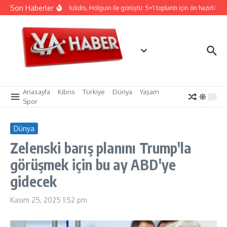
İçeriğe atla
Son Haberler
Hristodulidis, Holguin ile görüştü: 5+1 toplantı için ön hazırlık
Anasayfa
Kıbrıs
Türkiye
Dünya
Yaşam
Spor
Dünya
Zelenski barış planını Trump'la
görüşmek için bu ay ABD'ye
gidecek
Kasım 25, 2025
1:52 pm