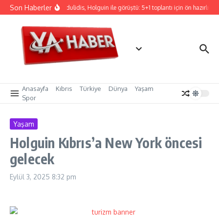
İçeriğe atla
Son Haberler
Hristodulidis, Holguin ile görüştü: 5+1 toplantı için ön hazırlık
Anasayfa
Kıbrıs
Türkiye
Dünya
Yaşam
Spor
Yaşam
Holguin Kıbrıs’a New York öncesi
gelecek
Eylül 3, 2025
8:32 pm