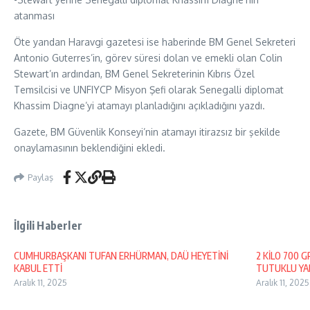
atanması
Öte yandan Haravgi gazetesi ise haberinde BM Genel Sekreteri
Antonio Guterres’in, görev süresi dolan ve emekli olan Colin
Stewart’ın ardından, BM Genel Sekreterinin Kıbrıs Özel
Temsilcisi ve UNFIYCP Misyon Şefi olarak Senegalli diplomat
Khassim Diagne’yi atamayı planladığını açıkladığını yazdı.
Gazete, BM Güvenlik Konseyi’nin atamayı itirazsız bir şekilde
onaylamasının beklendiğini ekledi.
Paylaş
İlgili Haberler
CUMHURBAŞKANI TUFAN ERHÜRMAN, DAÜ HEYETİNİ
2 KİLO 700 
KABUL ETTİ
TUTUKLU YAR
Aralık 11, 2025
Aralık 11, 2025