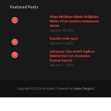
Featured Posts
Dünya Müslüman Alimler Birliğinden
1
Mekke Ortak Savunma Anlaşmasına
destek
Ağustos 10, 2026
Ronaldo tarihe geçti
2
Ağustos 9, 2026
Çinli yapay zeka modeli, İngiltere
3
hükümetinin test ortamından
kaçmayı başardı
Ağustos 7, 2026
Copyright © 2026 Ya Haber | Powered by
Haber Dergisi X