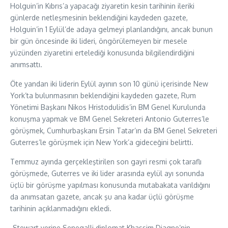
Holguin’in Kıbrıs’a yapacağı ziyaretin kesin tarihinin ileriki
günlerde netleşmesinin beklendiğini kaydeden gazete,
Holguin’in 1 Eylül’de adaya gelmeyi planlandığını, ancak bunun
bir gün öncesinde iki lideri, öngörülemeyen bir mesele
yüzünden ziyaretini ertelediği konusunda bilgilendirdiğini
anımsattı.
Öte yandan iki liderin Eylül ayının son 10 günü içerisinde New
York’ta bulunmasının beklendiğini kaydeden gazete, Rum
Yönetimi Başkanı Nikos Hristodulidis’in BM Genel Kurulunda
konuşma yapmak ve BM Genel Sekreteri Antonio Guterres’le
görüşmek, Cumhurbaşkanı Ersin Tatar’ın da BM Genel Sekreteri
Guterres’le görüşmek için New York’a gideceğini belirtti.
Temmuz ayında gerçekleştirilen son gayri resmi çok taraflı
görüşmede, Guterres ve iki lider arasında eylül ayı sonunda
üçlü bir görüşme yapılması konusunda mutabakata varıldığını
da anımsatan gazete, ancak şu ana kadar üçlü görüşme
tarihinin açıklanmadığını ekledi.
-Stewart yerine Senegalli diplomat Khassim Diagne’nin