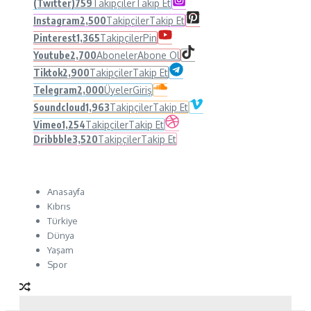
(Twitter)
759
Takipçiler
Takip Et
Instagram
2,500
Takipçiler
Takip Et
Pinterest
1,365
Takipçiler
Pin
Youtube
2,700
Aboneler
Abone Ol
Tiktok
2,900
Takipçiler
Takip Et
Telegram
2,000
Üyeler
Giriş
Soundcloud
1,963
Takipçiler
Takip Et
Vimeo
1,254
Takipçiler
Takip Et
Dribbble
3,520
Takipçiler
Takip Et
Anasayfa
Kıbrıs
Türkiye
Dünya
Yaşam
Spor