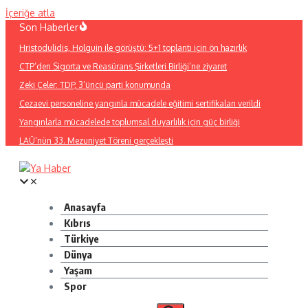
İçeriğe atla
Son Haberler
Hristodulidis, Holguin ile görüştü: 5+1 toplantı için ön hazırlık
CTP’den Sigorta ve Reasürans Şirketleri Birliği’ne ziyaret
Zeki Çeler: TDP, 3’üncü parti konumunda
Cezaevi personeline yangınla mücadele eğitimi sertifikaları verildi
Yangınlarla mücadelede toplumsal duyarlılık için güç birliği
LAÜ’nün 33. Mezuniyet Töreni gerçekleşti
Anasayfa
Kıbrıs
Türkiye
Dünya
Yaşam
Spor