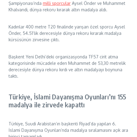
Şampiyonası’nda
milli sporcular
Aysel Önder ve Muhammet
Khalvandi, dünya rekoru kırarak altın madalya aldı.
Kadınlar 400 metre T20 finalinde yarışan özel sporcu Aysel
Önder, 54.51’lik derecesiyle dünya rekoru kırarak madalya
kürsüsünün zirvesine çıktı.
Başkent Yeni Delhi’deki organizasyonda TF57 cirit atma
kategorisinde mücadele eden Muhammet de 53,30 metrelik
derecesiyle dünya rekoru kırdı ve altın madalyayı boynuna
taktı.
Türkiye, İslami Dayanışma Oyunları’nı 155
madalya ile zirvede kapattı
Türkiye, Suudi Arabistan’ın başkenti Riyad’da yapılan 6.
İslami Dayanışma Oyunları’nda madalya sıralamasını açık ara
birinci tamamladı.