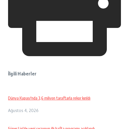
İlgili Haberler
Dünya Kupası'nda 3,6 milyon taraftarla rekor kırıldı
Ağustos 4, 2026
Süper Lig'de yeni sezonun ilk hafta programı açıklandı