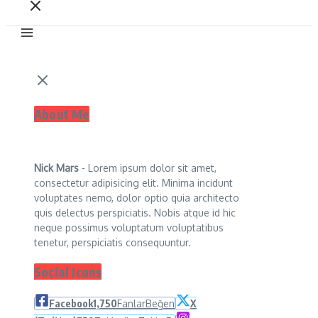
About Me
Nick Mars
- Lorem ipsum dolor sit amet,
consectetur adipisicing elit. Minima incidunt
voluptates nemo, dolor optio quia architecto
quis delectus perspiciatis. Nobis atque id hic
neque possimus voluptatum voluptatibus
tenetur, perspiciatis consequuntur.
Social Icons
Facebook
1,750
Fanlar
Beğen
X