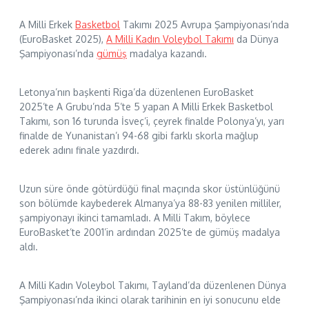
A Milli Erkek
Basketbol
Takımı 2025 Avrupa Şampiyonası’nda
(EuroBasket 2025),
A Milli Kadın Voleybol Takımı
da Dünya
Şampiyonası’nda
gümüş
madalya kazandı.
Letonya’nın başkenti Riga’da düzenlenen EuroBasket
2025’te A Grubu’nda 5’te 5 yapan A Milli Erkek Basketbol
Takımı, son 16 turunda İsveç’i, çeyrek finalde Polonya’yı, yarı
finalde de Yunanistan’ı 94-68 gibi farklı skorla mağlup
ederek adını finale yazdırdı.
Uzun süre önde götürdüğü final maçında skor üstünlüğünü
son bölümde kaybederek Almanya’ya 88-83 yenilen milliler,
şampiyonayı ikinci tamamladı. A Milli Takım, böylece
EuroBasket’te 2001’in ardından 2025’te de gümüş madalya
aldı.
A Milli Kadın Voleybol Takımı, Tayland’da düzenlenen Dünya
Şampiyonası’nda ikinci olarak tarihinin en iyi sonucunu elde